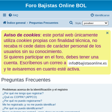
Foro Bajistas Online BOL
FAQ
Identificarse
B
Índice general
Preguntas Frecuentes
Style:
u
Aviso de
cookies
: este portal web únicamente
s
utiliza
cookies
propias con finalidad técnica, no
c
recaba ni cede datos de carácter personal de los
a
usuarios sin su conocimiento.
r
Si quieres participar en el foro, debes tener una
cuenta. Escríbenos un correo a
y te avisaremos en cuanto esté activa.
Preguntas Frecuentes
Problemas acerca de la identificación y el registro
¿Por qué me tengo que registrar?
¿Qué es COPPA? (APPCO)
¿Por qué no puedo registrarme?
Me he registrado ¡y no me puedo identificar!
¿Por qué no puedo identificarme?
Hace un tiempo me registré, ¡pero ahora no puedo conectarme!