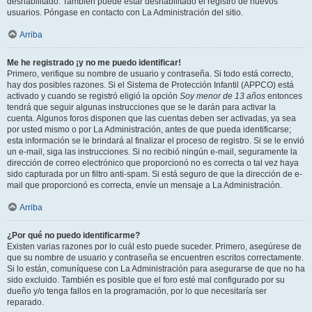
deshabilitado. También puede estar deshabilitado el registro de nuevos
usuarios. Póngase en contacto con La Administración del sitio.
Arriba
Me he registrado ¡y no me puedo identificar!
Primero, verifique su nombre de usuario y contraseña. Si todo está correcto,
hay dos posibles razones. Si el Sistema de Protección Infantil (APPCO) está
activado y cuando se registró eligió la opción
Soy menor de 13 años
entonces
tendrá que seguir algunas instrucciones que se le darán para activar la
cuenta. Algunos foros disponen que las cuentas deben ser activadas, ya sea
por usted mismo o por La Administración, antes de que pueda identificarse;
esta información se le brindará al finalizar el proceso de registro. Si se le envió
un e-mail, siga las instrucciones. Si no recibió ningún e-mail, seguramente la
dirección de correo electrónico que proporcionó no es correcta o tal vez haya
sido capturada por un filtro anti-spam. Si está seguro de que la dirección de e-
mail que proporcionó es correcta, envíe un mensaje a La Administración.
Arriba
¿Por qué no puedo identificarme?
Existen varias razones por lo cuál esto puede suceder. Primero, asegúrese de
que su nombre de usuario y contraseña se encuentren escritos correctamente.
Si lo están, comuníquese con La Administración para asegurarse de que no ha
sido excluido. También es posible que el foro esté mal configurado por su
dueño y/o tenga fallos en la programación, por lo que necesitaría ser
reparado.