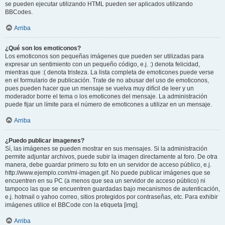
se pueden ejecutar utilizando HTML pueden ser aplicados utilizando
BBCodes.
Arriba
¿Qué son los emoticonos?
Los emoticonos son pequeñas imágenes que pueden ser utilizadas para
expresar un sentimiento con un pequeño código, e.j. :) denota felicidad,
mientras que :( denota tristeza. La lista completa de emoticones puede verse
en el formulario de publicación. Trate de no abusar del uso de emoticonos,
pues pueden hacer que un mensaje se vuelva muy difícil de leer y un
moderador borre el tema o los emoticones del mensaje. La administración
puede fijar un límite para el número de emoticones a utilizar en un mensaje.
Arriba
¿Puedo publicar imagenes?
Sí, las imágenes se pueden mostrar en sus mensajes. Si la administración
permite adjuntar archivos, puede subir la imagen directamente al foro. De otra
manera, debe guardar primero su foto en un servidor de acceso público, e.j.
http://www.ejemplo.com/mi-imagen.gif. No puede publicar imágenes que se
encuentren en su PC (a menos que sea un servidor de acceso público) ni
tampoco las que se encuentren guardadas bajo mecanismos de autenticación,
e.j. hotmail o yahoo correo, sitios protegidos por contraseñas, etc. Para exhibir
imágenes utilice el BBCode con la etiqueta [img].
Arriba