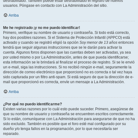
deshabilitado. También puede estar deshabilitado el registro de nuevos
usuarios. Póngase en contacto con La Administración del sitio.
Arriba
Me he registrado ¡y no me puedo identificar!
Primero, verifique su nombre de usuario y contraseña. Si todo está correcto,
hay dos posibles razones. Si el Sistema de Protección Infantil (APPCO) está
activado y cuando se registró eligió la opción
Soy menor de 13 años
entonces
tendrá que seguir algunas instrucciones que se le darán para activar la
cuenta. Algunos foros disponen que las cuentas deben ser activadas, ya sea
por usted mismo o por La Administración, antes de que pueda identificarse;
esta información se le brindará al finalizar el proceso de registro. Si se le envió
un e-mail, siga las instrucciones. Si no recibió ningún e-mail, seguramente la
dirección de correo electrónico que proporcionó no es correcta o tal vez haya
sido capturada por un filtro anti-spam. Si está seguro de que la dirección de e-
mail que proporcionó es correcta, envíe un mensaje a La Administración.
Arriba
¿Por qué no puedo identificarme?
Existen varias razones por lo cuál esto puede suceder. Primero, asegúrese de
que su nombre de usuario y contraseña se encuentren escritos correctamente.
Si lo están, comuníquese con La Administración para asegurarse de que no ha
sido excluido. También es posible que el foro esté mal configurado por su
dueño y/o tenga fallos en la programación, por lo que necesitaría ser
reparado.