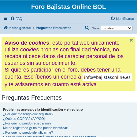
Foro Bajistas Online BOL
FAQ
Identificarse
B
Índice general
Preguntas Frecuentes
Style:
u
Aviso de
cookies
: este portal web únicamente
s
utiliza
cookies
propias con finalidad técnica, no
c
recaba ni cede datos de carácter personal de los
a
usuarios sin su conocimiento.
r
Si quieres participar en el foro, debes tener una
cuenta. Escríbenos un correo a
y te avisaremos en cuanto esté activa.
Preguntas Frecuentes
Problemas acerca de la identificación y el registro
¿Por qué me tengo que registrar?
¿Qué es COPPA? (APPCO)
¿Por qué no puedo registrarme?
Me he registrado ¡y no me puedo identificar!
¿Por qué no puedo identificarme?
Hace un tiempo me registré, ¡pero ahora no puedo conectarme!