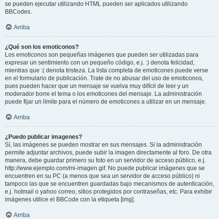
se pueden ejecutar utilizando HTML pueden ser aplicados utilizando
BBCodes.
Arriba
¿Qué son los emoticonos?
Los emoticonos son pequeñas imágenes que pueden ser utilizadas para
expresar un sentimiento con un pequeño código, e.j. :) denota felicidad,
mientras que :( denota tristeza. La lista completa de emoticones puede verse
en el formulario de publicación. Trate de no abusar del uso de emoticonos,
pues pueden hacer que un mensaje se vuelva muy difícil de leer y un
moderador borre el tema o los emoticones del mensaje. La administración
puede fijar un límite para el número de emoticones a utilizar en un mensaje.
Arriba
¿Puedo publicar imagenes?
Sí, las imágenes se pueden mostrar en sus mensajes. Si la administración
permite adjuntar archivos, puede subir la imagen directamente al foro. De otra
manera, debe guardar primero su foto en un servidor de acceso público, e.j.
http://www.ejemplo.com/mi-imagen.gif. No puede publicar imágenes que se
encuentren en su PC (a menos que sea un servidor de acceso público) ni
tampoco las que se encuentren guardadas bajo mecanismos de autenticación,
e.j. hotmail o yahoo correo, sitios protegidos por contraseñas, etc. Para exhibir
imágenes utilice el BBCode con la etiqueta [img].
Arriba