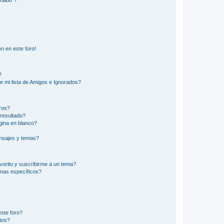
inado"?
n en este foro!
?
e mi lista de Amigos e Ignorados?
ros?
resultado?
ina en blanco?
nsajes y temas?
vorito y suscribirme a un tema?
emas específicos?
ste foro?
tos?