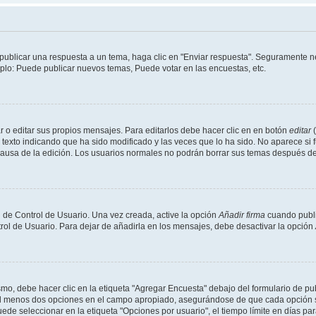
publicar una respuesta a un tema, haga clic en "Enviar respuesta". Seguramente ne
mplo: Puede publicar nuevos temas, Puede votar en las encuestas, etc.
 o editar sus propios mensajes. Para editarlos debe hacer clic en en botón
editar
(
texto indicando que ha sido modificado y las veces que lo ha sido. No aparece si 
a causa de la edición. Los usuarios normales no podrán borrar sus temas después 
 de Control de Usuario. Una vez creada, active la opción
Añadir firma
cuando publi
trol de Usuario. Para dejar de añadirla en los mensajes, debe desactivar la opción
o, debe hacer clic en la etiqueta "Agregar Encuesta" debajo del formulario de publi
 al menos dos opciones en el campo apropiado, asegurándose de que cada opción se
 seleccionar en la etiqueta "Opciones por usuario", el tiempo límite en días para 