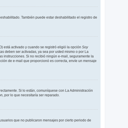
deshabilitado. También puede estar deshabilitado el registro de
O) está activado y cuando se registró eligió la opción
Soy
tas deben ser activadas, ya sea por usted mismo o por La
 las instrucciones. Si no recibió ningún e-mail, seguramente la
rección de e-mail que proporcionó es correcta, envíe un mensaje
rrectamente. Si lo están, comuníquese con La Administración
n, por lo que necesitaría ser reparado.
usuarios que no publicaron mensajes por cierto periodo de