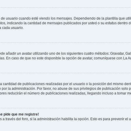
suario cuando esté viendo los mensajes. Dependiendo de la plantilla que utilice
ntos, indicando la cantidad de mensajes publicados por usted o su estatus dentro
a cada usuario.
ede añadir un avatar utilizando uno de los siguientes cuatro métodos: Gravatar, Ga
s. En caso de que no este disponible la opción de avatar, comuníquese con La Ad
cantidad de publicaciones realizadas por el usuario o la posición del mismo dentr
r la administración. Por favor, no abuse de sus privilegios de publicación solo p
ores reducirán el número de publicaciones realizadas, llegando incluso a tomar me
me pide que me registre!
 a través del foro, si la administración habilita la opción. Esto es para prevenir e