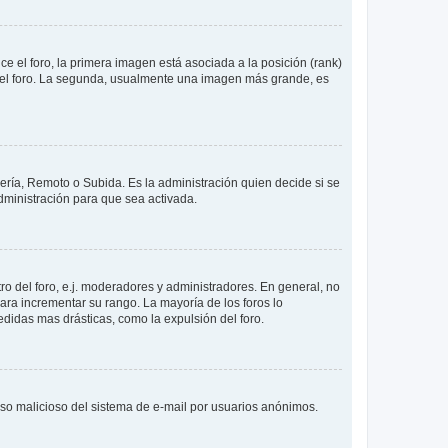
 el foro, la primera imagen está asociada a la posición (rank)
 del foro. La segunda, usualmente una imagen más grande, es
lería, Remoto o Subida. Es la administración quien decide si se
ministración para que sea activada.
o del foro, e.j. moderadores y administradores. En general, no
ara incrementar su rango. La mayoría de los foros lo
didas mas drásticas, como la expulsión del foro.
l uso malicioso del sistema de e-mail por usuarios anónimos.