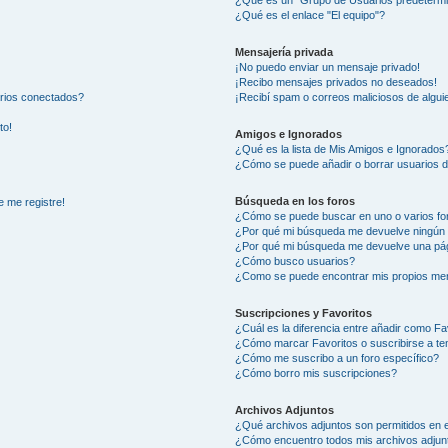
¿Qué es un "Grupo de Usuarios predeterm
¿Qué es el enlace "El equipo"?
Mensajería privada
¡No puedo enviar un mensaje privado!
¡Recibo mensajes privados no deseados!
arios conectados?
¡Recibí spam o correos maliciosos de alguie
to!
Amigos e Ignorados
¿Qué es la lista de Mis Amigos e Ignorados
¿Cómo se puede añadir o borrar usuarios d
Búsqueda en los foros
e me registre!
¿Cómo se puede buscar en uno o varios fo
¿Por qué mi búsqueda me devuelve ningún 
¿Por qué mi búsqueda me devuelve una pág
¿Cómo busco usuarios?
¿Como se puede encontrar mis propios me
Suscripciones y Favoritos
¿Cuál es la diferencia entre añadir como Fa
¿Cómo marcar Favoritos o suscribirse a t
¿Cómo me suscribo a un foro específico?
¿Cómo borro mis suscripciones?
Archivos Adjuntos
¿Qué archivos adjuntos son permitidos en e
¿Cómo encuentro todos mis archivos adjun