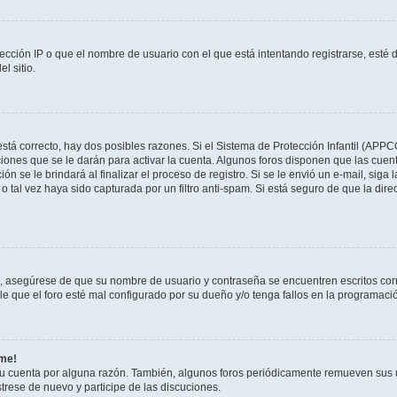
ección IP o que el nombre de usuario con el que está intentando registrarse, esté 
l sitio.
stá correcto, hay dos posibles razones. Si el Sistema de Protección Infantil (APPC
iones que se le darán para activar la cuenta. Algunos foros disponen que las cuen
ón se le brindará al finalizar el proceso de registro. Si se le envió un e-mail, siga
o tal vez haya sido capturada por un filtro anti-spam. Si está seguro de que la di
o, asegúrese de que su nombre de usuario y contraseña se encuentren escritos co
 que el foro esté mal configurado por su dueño y/o tenga fallos en la programació
rme!
su cuenta por alguna razón. También, algunos foros periódicamente remueven sus 
strese de nuevo y participe de las discuciones.