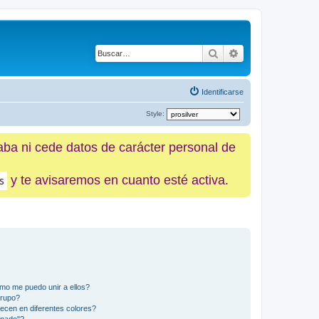
Buscar
Búsqueda avanz
Identificarse
Style:
caba ni cede datos de carácter personal de
y te avisaremos en cuanto esté activa.
mo me puedo unir a ellos?
Grupo?
ecen en diferentes colores?