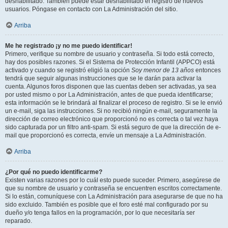
deshabilitado. También puede estar deshabilitado el registro de nuevos
usuarios. Póngase en contacto con La Administración del sitio.
Arriba
Me he registrado ¡y no me puedo identificar!
Primero, verifique su nombre de usuario y contraseña. Si todo está correcto,
hay dos posibles razones. Si el Sistema de Protección Infantil (APPCO) está
activado y cuando se registró eligió la opción
Soy menor de 13 años
entonces
tendrá que seguir algunas instrucciones que se le darán para activar la
cuenta. Algunos foros disponen que las cuentas deben ser activadas, ya sea
por usted mismo o por La Administración, antes de que pueda identificarse;
esta información se le brindará al finalizar el proceso de registro. Si se le envió
un e-mail, siga las instrucciones. Si no recibió ningún e-mail, seguramente la
dirección de correo electrónico que proporcionó no es correcta o tal vez haya
sido capturada por un filtro anti-spam. Si está seguro de que la dirección de e-
mail que proporcionó es correcta, envíe un mensaje a La Administración.
Arriba
¿Por qué no puedo identificarme?
Existen varias razones por lo cuál esto puede suceder. Primero, asegúrese de
que su nombre de usuario y contraseña se encuentren escritos correctamente.
Si lo están, comuníquese con La Administración para asegurarse de que no ha
sido excluido. También es posible que el foro esté mal configurado por su
dueño y/o tenga fallos en la programación, por lo que necesitaría ser
reparado.