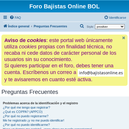
Foro Bajistas Online BOL
FAQ
Identificarse
B
Índice general
Preguntas Frecuentes
Style:
u
Aviso de
cookies
: este portal web únicamente
s
utiliza
cookies
propias con finalidad técnica, no
c
recaba ni cede datos de carácter personal de los
a
usuarios sin su conocimiento.
r
Si quieres participar en el foro, debes tener una
cuenta. Escríbenos un correo a
y te avisaremos en cuanto esté activa.
Preguntas Frecuentes
Problemas acerca de la identificación y el registro
¿Por qué me tengo que registrar?
¿Qué es COPPA? (APPCO)
¿Por qué no puedo registrarme?
Me he registrado ¡y no me puedo identificar!
¿Por qué no puedo identificarme?
Hace un tiempo me registré, ¡pero ahora no puedo conectarme!