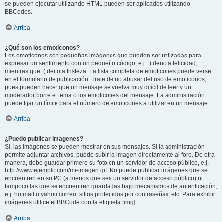
se pueden ejecutar utilizando HTML pueden ser aplicados utilizando
BBCodes.
Arriba
¿Qué son los emoticonos?
Los emoticonos son pequeñas imágenes que pueden ser utilizadas para
expresar un sentimiento con un pequeño código, e.j. :) denota felicidad,
mientras que :( denota tristeza. La lista completa de emoticones puede verse
en el formulario de publicación. Trate de no abusar del uso de emoticonos,
pues pueden hacer que un mensaje se vuelva muy difícil de leer y un
moderador borre el tema o los emoticones del mensaje. La administración
puede fijar un límite para el número de emoticones a utilizar en un mensaje.
Arriba
¿Puedo publicar imagenes?
Sí, las imágenes se pueden mostrar en sus mensajes. Si la administración
permite adjuntar archivos, puede subir la imagen directamente al foro. De otra
manera, debe guardar primero su foto en un servidor de acceso público, e.j.
http://www.ejemplo.com/mi-imagen.gif. No puede publicar imágenes que se
encuentren en su PC (a menos que sea un servidor de acceso público) ni
tampoco las que se encuentren guardadas bajo mecanismos de autenticación,
e.j. hotmail o yahoo correo, sitios protegidos por contraseñas, etc. Para exhibir
imágenes utilice el BBCode con la etiqueta [img].
Arriba