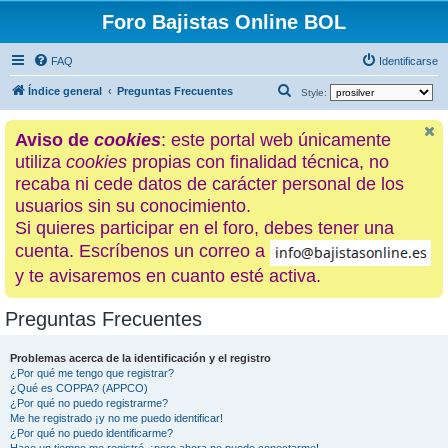
Foro Bajistas Online BOL
FAQ
Identificarse
B
Índice general
Preguntas Frecuentes
Style:
u
Aviso de
cookies
: este portal web únicamente
s
utiliza
cookies
propias con finalidad técnica, no
c
recaba ni cede datos de carácter personal de los
a
usuarios sin su conocimiento.
r
Si quieres participar en el foro, debes tener una
cuenta. Escríbenos un correo a
y te avisaremos en cuanto esté activa.
Preguntas Frecuentes
Problemas acerca de la identificación y el registro
¿Por qué me tengo que registrar?
¿Qué es COPPA? (APPCO)
¿Por qué no puedo registrarme?
Me he registrado ¡y no me puedo identificar!
¿Por qué no puedo identificarme?
Hace un tiempo me registré, ¡pero ahora no puedo conectarme!