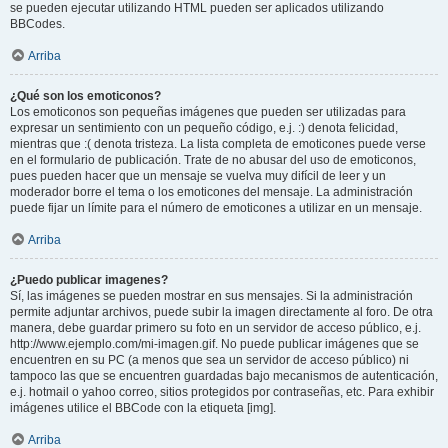
se pueden ejecutar utilizando HTML pueden ser aplicados utilizando
BBCodes.
Arriba
¿Qué son los emoticonos?
Los emoticonos son pequeñas imágenes que pueden ser utilizadas para
expresar un sentimiento con un pequeño código, e.j. :) denota felicidad,
mientras que :( denota tristeza. La lista completa de emoticones puede verse
en el formulario de publicación. Trate de no abusar del uso de emoticonos,
pues pueden hacer que un mensaje se vuelva muy difícil de leer y un
moderador borre el tema o los emoticones del mensaje. La administración
puede fijar un límite para el número de emoticones a utilizar en un mensaje.
Arriba
¿Puedo publicar imagenes?
Sí, las imágenes se pueden mostrar en sus mensajes. Si la administración
permite adjuntar archivos, puede subir la imagen directamente al foro. De otra
manera, debe guardar primero su foto en un servidor de acceso público, e.j.
http://www.ejemplo.com/mi-imagen.gif. No puede publicar imágenes que se
encuentren en su PC (a menos que sea un servidor de acceso público) ni
tampoco las que se encuentren guardadas bajo mecanismos de autenticación,
e.j. hotmail o yahoo correo, sitios protegidos por contraseñas, etc. Para exhibir
imágenes utilice el BBCode con la etiqueta [img].
Arriba