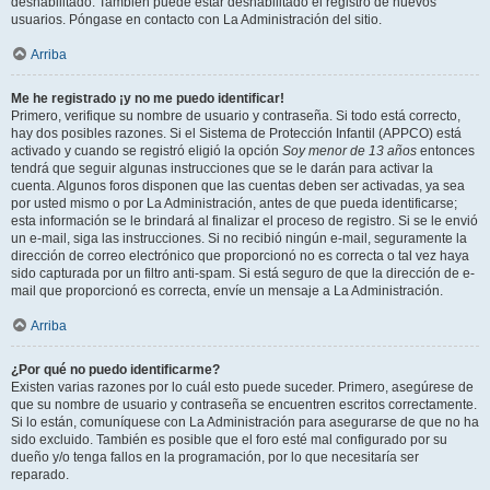
deshabilitado. También puede estar deshabilitado el registro de nuevos
usuarios. Póngase en contacto con La Administración del sitio.
Arriba
Me he registrado ¡y no me puedo identificar!
Primero, verifique su nombre de usuario y contraseña. Si todo está correcto,
hay dos posibles razones. Si el Sistema de Protección Infantil (APPCO) está
activado y cuando se registró eligió la opción
Soy menor de 13 años
entonces
tendrá que seguir algunas instrucciones que se le darán para activar la
cuenta. Algunos foros disponen que las cuentas deben ser activadas, ya sea
por usted mismo o por La Administración, antes de que pueda identificarse;
esta información se le brindará al finalizar el proceso de registro. Si se le envió
un e-mail, siga las instrucciones. Si no recibió ningún e-mail, seguramente la
dirección de correo electrónico que proporcionó no es correcta o tal vez haya
sido capturada por un filtro anti-spam. Si está seguro de que la dirección de e-
mail que proporcionó es correcta, envíe un mensaje a La Administración.
Arriba
¿Por qué no puedo identificarme?
Existen varias razones por lo cuál esto puede suceder. Primero, asegúrese de
que su nombre de usuario y contraseña se encuentren escritos correctamente.
Si lo están, comuníquese con La Administración para asegurarse de que no ha
sido excluido. También es posible que el foro esté mal configurado por su
dueño y/o tenga fallos en la programación, por lo que necesitaría ser
reparado.