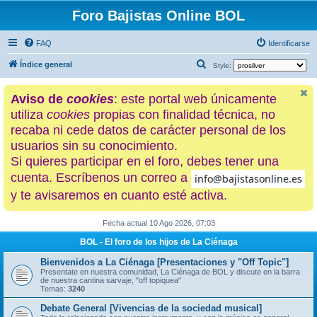
Foro Bajistas Online BOL
FAQ
Identificarse
B
Índice general
Style:
u
Aviso de
cookies
: este portal web únicamente
s
utiliza
cookies
propias con finalidad técnica, no
c
recaba ni cede datos de carácter personal de los
a
usuarios sin su conocimiento.
r
Si quieres participar en el foro, debes tener una
cuenta. Escríbenos un correo a
y te avisaremos en cuanto esté activa.
Fecha actual 10 Ago 2026, 07:03
BOL - El foro de los hijos de La Ciénaga
Bienvenidos a La Ciénaga [Presentaciones y "Off Topic"]
Presentate en nuestra comunidad, La Ciénaga de BOL y discute en la barra
de nuestra cantina sarvaje, "off topiquea"
Temas:
3240
Debate General [Vivencias de la sociedad musical]