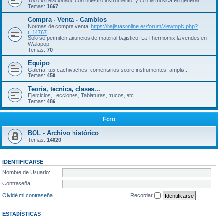
Todo lo relacionado con nuestro instrumento, y con la música en general
Temas:
1667
Compra - Venta - Cambios
Normas de compra venta:
https://bajistasonline.es/forum/viewtopic.php?
t=14767
Solo se permiten anuncios de material bajístico. La Thermomix la vendes en
Wallapop.
Temas:
70
Equipo
Galería, tus cachivaches, comentarios sobre instrumentos, amplis...
Temas:
450
Teoría, técnica, clases...
Ejercicios, Lecciones, Tablaturas, trucos, etc....
Temas:
486
Foro
BOL - Archivo histórico
Temas:
14820
IDENTIFICARSE
Nombre de Usuario:
Contraseña:
Olvidé mi contraseña
Recordar
ESTADÍSTICAS