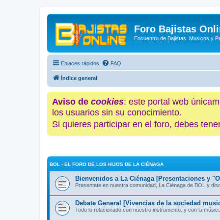
Foro Bajistas Onl
Encuentro de Bajistas, Musicos y 
Enlaces rápidos
FAQ
Índice general
Aviso de
cookies
: este portal web únicam
los usuarios sin su conocimiento.
Si quieres participar en el foro, debes te
BOL - EL FORO DE LOS HIJOS DE LA CIÉNAGA
Bienvenidos a La Ciénaga [Presentaciones y "Of
Presentate en nuestra comunidad, La Ciénaga de BOL y discut
Debate General [Vivencias de la sociedad music
Todo lo relacionado con nuestro instrumento, y con la músic