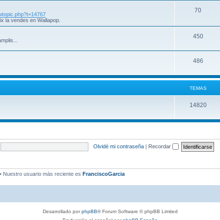
70
iewtopic.php?t=14767
ix la vendes en Wallapop.
450
mplis...
486
TEMAS
14820
Olvidé mi contraseña
|
Recordar
• Nuestro usuario más reciente es
FranciscoGarcia
Desarrollado por
phpBB
® Forum Software © phpBB Limited