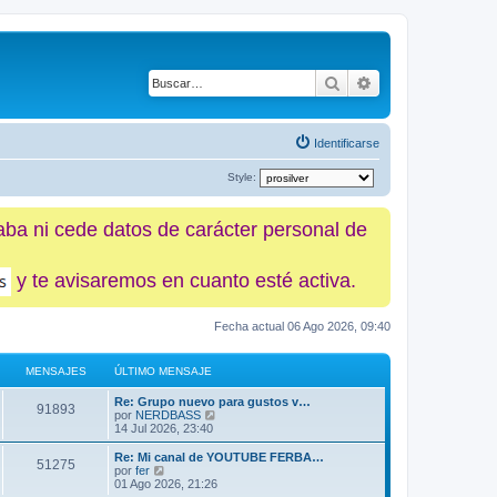
Buscar
Búsqueda avanz
Identificarse
Style:
caba ni cede datos de carácter personal de
y te avisaremos en cuanto esté activa.
Fecha actual 06 Ago 2026, 09:40
MENSAJES
ÚLTIMO MENSAJE
Re: Grupo nuevo para gustos v…
91893
V
por
NERDBASS
e
14 Jul 2026, 23:40
r
ú
Re: Mi canal de YOUTUBE FERBA…
51275
l
V
por
fer
t
e
01 Ago 2026, 21:26
i
r