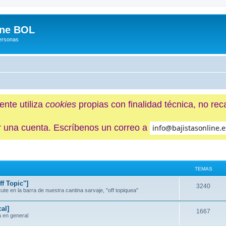
ine BOL
Personas
ente utiliza
cookies
propias con finalidad técnica, no re
ner una cuenta. Escríbenos un correo a
TEMAS
f Topic"]
3240
e en la barra de nuestra cantina sarvaje, "off topiquea"
al]
1667
a en general