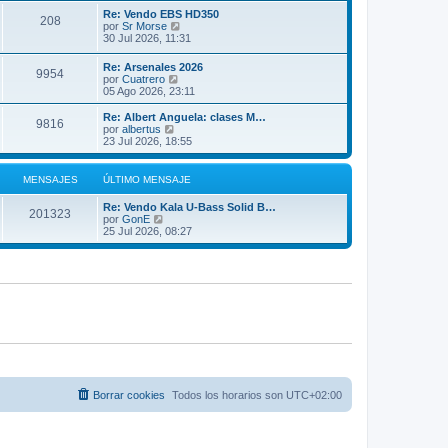
m
ú
Re: Vendo EBS HD350
208
o
l
V
por
Sr Morse
m
t
e
30 Jul 2026, 11:31
e
i
r
n
m
ú
Re: Arsenales 2026
s
o
9954
l
V
por
Cuatrero
a
m
t
e
05 Ago 2026, 23:11
j
e
i
r
e
n
m
ú
Re: Albert Anguela: clases M…
s
o
9816
l
V
por
albertus
a
m
t
e
23 Jul 2026, 18:55
j
e
i
r
e
n
m
ú
s
o
l
MENSAJES
ÚLTIMO MENSAJE
a
m
t
j
e
i
e
Re: Vendo Kala U-Bass Solid B…
n
m
201323
V
por
GonE
s
o
e
25 Jul 2026, 08:27
a
m
r
j
e
ú
e
n
l
s
t
a
i
j
m
e
o
m
e
n
s
a
j
Borrar cookies
Todos los horarios son
UTC+02:00
e