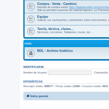
Compra - Venta - Cambios
Normas de compra venta:
https://bajistasonline.es/forum/v
Solo se permiten anuncios de material bajístico. La Thermom
Equipo
Galería, tus cachivaches, comentarios sobre instrumentos, a
Teoría, técnica, clases...
Ejercicios, Lecciones, Tablaturas, trucos, etc....
FORO
BOL - Archivo histórico
IDENTIFICARSE
Nombre de Usuario:
Contraseña:
ESTADÍSTICAS
Mensajes totales
368577
• Temas totales
21065
• Usuarios totales
4912
Índice general