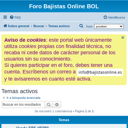
Foro Bajistas Online BOL
FAQ
Identificarse
B
Índice general
Buscar
Temas activos
Style:
u
Aviso de
cookies
: este portal web únicamente
s
utiliza
cookies
propias con finalidad técnica, no
c
recaba ni cede datos de carácter personal de los
a
usuarios sin su conocimiento.
r
Si quieres participar en el foro, debes tener una
cuenta. Escríbenos un correo a
y te avisaremos en cuanto esté activa.
Temas activos
Ir a búsqueda avanzada
Buscar
Búsqueda avanzada
Se encontró 1 coincidencia • Página
1
de
1
Temas