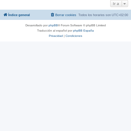
Ir a
Índice general
Borrar cookies
Todos los horarios son
UTC+02:00
Desarrollado por
phpBB
® Forum Software © phpBB Limited
Traducción al español por
phpBB España
Privacidad
|
Condiciones