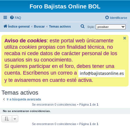
Foro Bajistas Online BOL
FAQ
Identificarse
B
Índice general
Buscar
Temas activos
Style:
u
Aviso de
cookies
: este portal web únicamente
s
utiliza
cookies
propias con finalidad técnica, no
c
recaba ni cede datos de carácter personal de los
a
usuarios sin su conocimiento.
r
Si quieres participar en el foro, debes tener una
cuenta. Escríbenos un correo a
y te avisaremos en cuanto esté activa.
Temas activos
Ir a búsqueda avanzada
Se encontraron 0 coincidencias • Página
1
de
1
No se encontraron coincidencias.
Se encontraron 0 coincidencias • Página
1
de
1