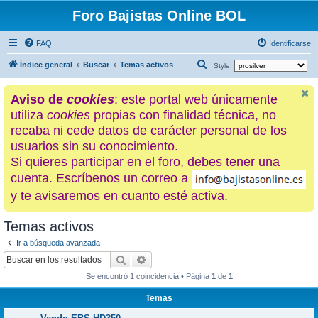
Foro Bajistas Online BOL
FAQ
Identificarse
B
Índice general
Buscar
Temas activos
Style:
u
Aviso de
cookies
: este portal web únicamente
s
utiliza
cookies
propias con finalidad técnica, no
c
recaba ni cede datos de carácter personal de los
a
usuarios sin su conocimiento.
r
Si quieres participar en el foro, debes tener una
cuenta. Escríbenos un correo a
y te avisaremos en cuanto esté activa.
Temas activos
Ir a búsqueda avanzada
Buscar
Búsqueda avanzada
Se encontró 1 coincidencia • Página
1
de
1
Temas