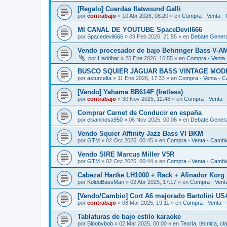
[Regalo] Cuerdas flatwound Galli
por
contrabajo
»
10 Abr 2026, 08:20
» en
Compra - Venta -
MI CANAL DE YOUTUBE SpaceDevil666
por
Spacedevil666
»
09 Feb 2026, 21:55
» en
Debate General
Vendo procesador de bajo Behringer Bass V-A
por
Haddhar
»
25 Ene 2026, 16:55
» en
Compra - Venta
BUSCO SQUIER JAGUAR BASS VINTAGE MODI
por
asturcelta
»
11 Ene 2026, 17:33
» en
Compra - Venta - 
[Vendo] Yahama BB614F (fretless)
por
contrabajo
»
30 Nov 2025, 12:48
» en
Compra - Venta 
Comprar Carnet de Conducir en españa
por
elsaninosa950
»
06 Nov 2025, 00:06
» en
Debate General
Vendo Squier Affinity Jazz Bass VI BKM
por
GTM
»
02 Oct 2025, 00:45
» en
Compra - Venta - Cambi
Vendo SIRE Marcus Miller V5R
por
GTM
»
02 Oct 2025, 00:44
» en
Compra - Venta - Cambi
Cabezal Hartke LH1000 + Rack + Afinador Korg
por
KoldoBassMan
»
02 Abr 2025, 17:17
» en
Compra - Vent
[Vendo/Cambio] Cort A6 mejorado Bartolini US
por
contrabajo
»
08 Mar 2025, 19:11
» en
Compra - Venta -
Tablaturas de bajo estilo karaoke
por
Bloobybob
»
02 Mar 2025, 00:00
» en
Teoría, técnica, cla