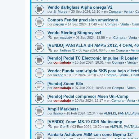
Vendo darkglass Alpha omega V2
por
Sr Morse
»
20 Sep 2024, 15:10
» en
Compra - Venta - C
Compro Fender precision americano
por
pajican
»
14 Sep 2024, 17:48
» en
Compra - Venta - Cam
Vendo Sterling Stingray ss4
por
mavbdv
»
06 Sep 2024, 18:59
» en
Compra - Venta 
[VENDO] PANTALLA BH AMPS 2X12, 4 OHM, 400W
por
fretless72
»
08 Ago 2024, 08:45
» en
Compra - Vent
[Vendo] Pedal TC Electronic Impulse IR Loader
por
contrabajo
»
15 Jun 2024, 18:01
» en
Compra - Venta -
Vendo: Funda semi-rígida SKB para bajo eléctr
por
kikegg
»
10 Jun 2024, 20:18
» en
Compra - Venta - Cam
[Vendo] Zoom B3n
por
contrabajo
»
07 Jun 2024, 10:45
» en
Compra - Venta -
[Vendo] Pedal compresor Moen Uni-Comp
por
contrabajo
»
20 Abr 2024, 12:17
» en
Compra - Venta -
Ampli Markbass
por
llavino
»
18 Feb 2024, 12:34
» en
AMPLIS, PANTALLAS
[VENDO] Zoom MS-70 CDR Multistomp
por
GonE
»
03 Ene 2024, 10:20
» en
AMPLIS, PANTAL
Pantalla Ashdown ABM con cono Beyma 12”