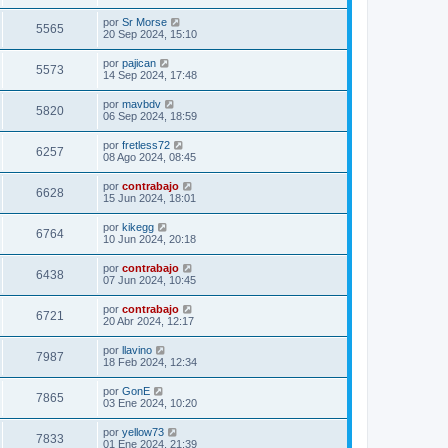
por
Sr Morse
5565
20 Sep 2024, 15:10
por
pajican
5573
14 Sep 2024, 17:48
por
mavbdv
5820
06 Sep 2024, 18:59
por
fretless72
6257
08 Ago 2024, 08:45
por
contrabajo
6628
15 Jun 2024, 18:01
por
kikegg
6764
10 Jun 2024, 20:18
por
contrabajo
6438
07 Jun 2024, 10:45
por
contrabajo
6721
20 Abr 2024, 12:17
por
llavino
7987
18 Feb 2024, 12:34
por
GonE
7865
03 Ene 2024, 10:20
por
yellow73
7833
01 Ene 2024, 21:39