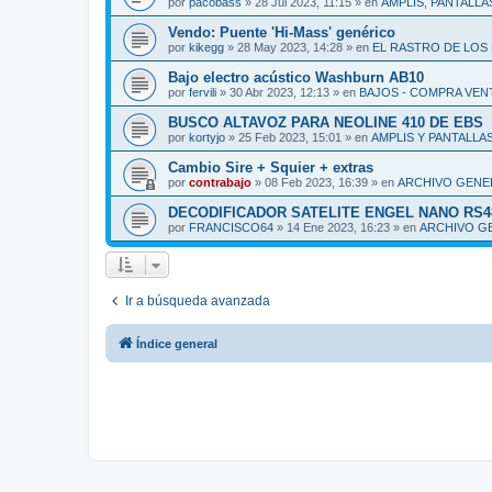
por
pacobass
»
28 Jul 2023, 11:15
» en
AMPLIS, PANTALLA
Vendo: Puente 'Hi-Mass' genérico
por
kikegg
»
28 May 2023, 14:28
» en
EL RASTRO DE LOS 
Bajo electro acústico Washburn AB10
por
fervili
»
30 Abr 2023, 12:13
» en
BAJOS - COMPRA VEN
BUSCO ALTAVOZ PARA NEOLINE 410 DE EBS
por
kortyjo
»
25 Feb 2023, 15:01
» en
AMPLIS Y PANTALLA
Cambio Sire + Squier + extras
por
contrabajo
»
08 Feb 2023, 16:39
» en
ARCHIVO GENE
DECODIFICADOR SATELITE ENGEL NANO RS4800W
por
FRANCISCO64
»
14 Ene 2023, 16:23
» en
ARCHIVO G
Ir a búsqueda avanzada
Índice general