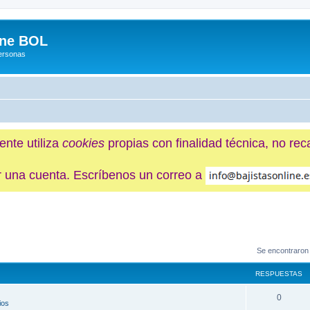
ine BOL
Personas
ente utiliza
cookies
propias con finalidad técnica, no re
ner una cuenta. Escríbenos un correo a
Se encontraron
RESPUESTAS
0
ios