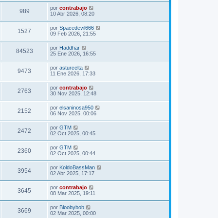
por
contrabajo
989
10 Abr 2026, 08:20
por
Spacedevil666
1527
09 Feb 2026, 21:55
por
Haddhar
84523
25 Ene 2026, 16:55
por
asturcelta
9473
11 Ene 2026, 17:33
por
contrabajo
2763
30 Nov 2025, 12:48
por
elsaninosa950
2152
06 Nov 2025, 00:06
por
GTM
2472
02 Oct 2025, 00:45
por
GTM
2360
02 Oct 2025, 00:44
por
KoldoBassMan
3954
02 Abr 2025, 17:17
por
contrabajo
3645
08 Mar 2025, 19:11
por
Bloobybob
3669
02 Mar 2025, 00:00