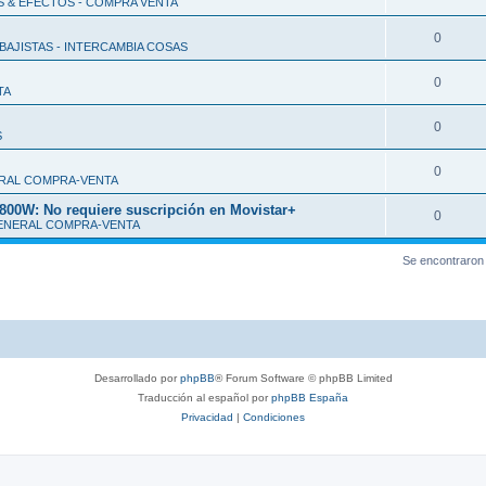
S & EFECTOS - COMPRA VENTA
0
BAJISTAS - INTERCAMBIA COSAS
0
TA
0
S
0
RAL COMPRA-VENTA
: No requiere suscripción en Movistar+
0
ENERAL COMPRA-VENTA
Se encontraron
Desarrollado por
phpBB
® Forum Software © phpBB Limited
Traducción al español por
phpBB España
Privacidad
|
Condiciones