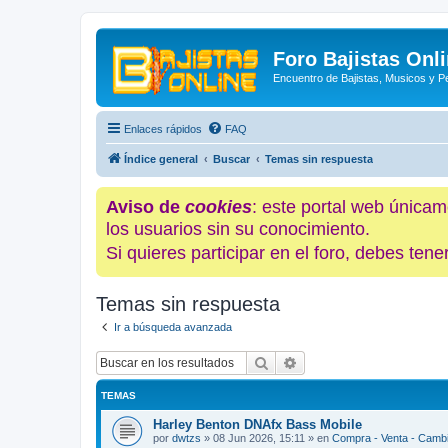
Foro Bajistas Onl
Encuentro de Bajistas, Musicos y 
Enlaces rápidos
FAQ
Índice general
Buscar
Temas sin respuesta
Aviso de
cookies
: este portal web únicam
los usuarios sin su conocimiento.
Si quieres participar en el foro, debes te
Temas sin respuesta
Ir a búsqueda avanzada
Buscar
Búsqueda avanzada
TEMAS
Harley Benton DNAfx Bass Mobile
por
dwtzs
»
08 Jun 2026, 15:11
» en
Compra - Venta - Camb