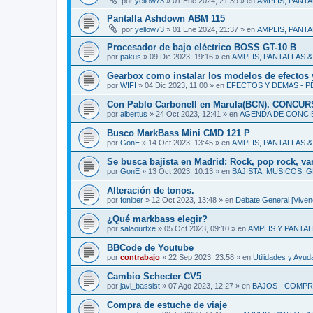
por
yellow73
»
01 Ene 2024, 21:39
» en
AMPLIS, PANT
Pantalla Ashdown ABM 115
por
yellow73
»
01 Ene 2024, 21:37
» en
AMPLIS, PANT
Procesador de bajo eléctrico BOSS GT-10 B
por
pakus
»
09 Dic 2023, 19:16
» en
AMPLIS, PANTALLAS 
Gearbox como instalar los modelos de efectos 
por
WIFI
»
04 Dic 2023, 11:00
» en
EFECTOS Y DEMAS - P
Con Pablo Carbonell en Marula(BCN). CONCU
por
albertus
»
24 Oct 2023, 12:41
» en
AGENDA DE CONCIE
Busco MarkBass Mini CMD 121 P
por
GonE
»
14 Oct 2023, 13:45
» en
AMPLIS, PANTALLAS 
Se busca bajista en Madrid: Rock, pop rock, va
por
GonE
»
13 Oct 2023, 10:13
» en
BAJISTA, MUSICOS, G
Alteración de tonos.
por
foniber
»
12 Oct 2023, 13:48
» en
Debate General [Vivenc
¿Qué markbass elegir?
por
salaourtxe
»
05 Oct 2023, 09:10
» en
AMPLIS Y PANTA
BBCode de Youtube
por
contrabajo
»
22 Sep 2023, 23:58
» en
Utilidades y Ayu
Cambio Schecter CV5
por
javi_bassist
»
07 Ago 2023, 12:27
» en
BAJOS - COMPR
Compra de estuche de viaje