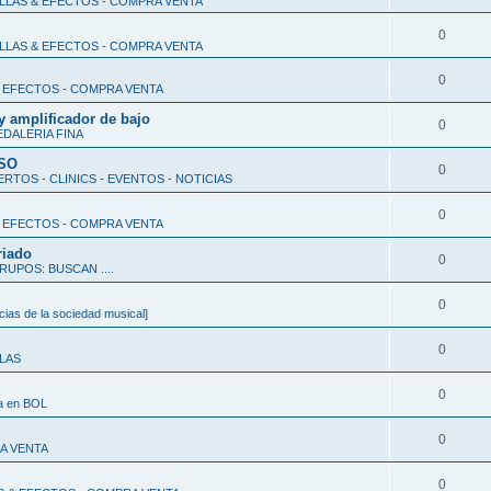
ALLAS & EFECTOS - COMPRA VENTA
0
ALLAS & EFECTOS - COMPRA VENTA
0
& EFECTOS - COMPRA VENTA
y amplificador de bajo
0
EDALERIA FINA
RSO
0
RTOS - CLINICS - EVENTOS - NOTICIAS
0
& EFECTOS - COMPRA VENTA
riado
0
RUPOS: BUSCAN ....
0
ias de la sociedad musical]
0
LLAS
0
da en BOL
0
A VENTA
0