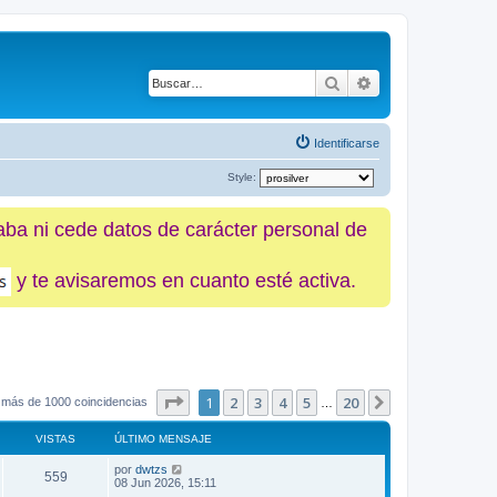
Buscar
Búsqueda avanz
Identificarse
Style:
caba ni cede datos de carácter personal de
y te avisaremos en cuanto esté activa.
Página
1
de
20
1
2
3
4
5
20
Siguiente
 más de 1000 coincidencias
…
VISTAS
ÚLTIMO MENSAJE
por
dwtzs
559
08 Jun 2026, 15:11