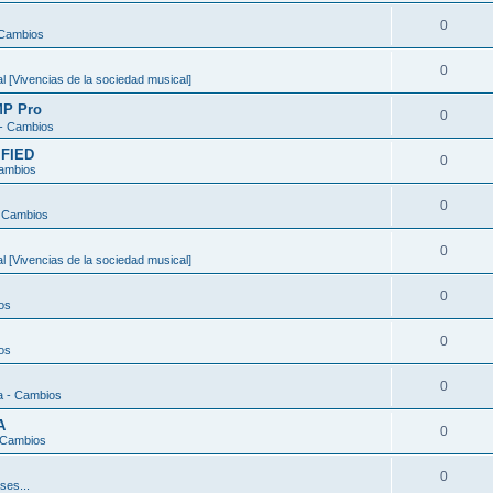
0
 Cambios
0
 [Vivencias de la sociedad musical]
MP Pro
0
 - Cambios
FIED
0
Cambios
0
- Cambios
0
 [Vivencias de la sociedad musical]
0
os
0
os
0
a - Cambios
A
0
 Cambios
0
ses...