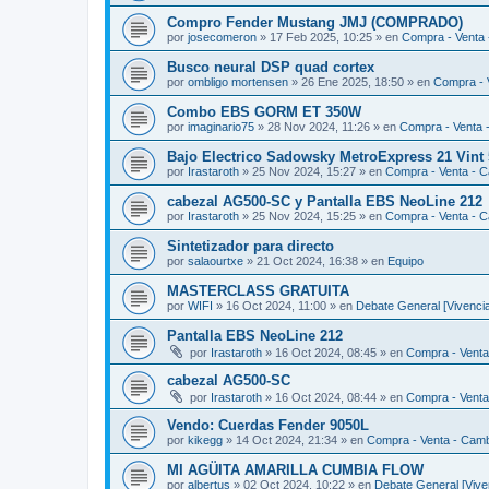
Compro Fender Mustang JMJ (COMPRADO)
por
josecomeron
»
17 Feb 2025, 10:25
» en
Compra - Venta
Busco neural DSP quad cortex
por
ombligo mortensen
»
26 Ene 2025, 18:50
» en
Compra - 
Combo EBS GORM ET 350W
por
imaginario75
»
28 Nov 2024, 11:26
» en
Compra - Venta 
Bajo Electrico Sadowsky MetroExpress 21 Vin
por
Irastaroth
»
25 Nov 2024, 15:27
» en
Compra - Venta - 
cabezal AG500-SC y Pantalla EBS NeoLine 212
por
Irastaroth
»
25 Nov 2024, 15:25
» en
Compra - Venta - 
Sintetizador para directo
por
salaourtxe
»
21 Oct 2024, 16:38
» en
Equipo
MASTERCLASS GRATUITA
por
WIFI
»
16 Oct 2024, 11:00
» en
Debate General [Vivencia
Pantalla EBS NeoLine 212
por
Irastaroth
»
16 Oct 2024, 08:45
» en
Compra - Venta
cabezal AG500-SC
por
Irastaroth
»
16 Oct 2024, 08:44
» en
Compra - Venta
Vendo: Cuerdas Fender 9050L
por
kikegg
»
14 Oct 2024, 21:34
» en
Compra - Venta - Cam
MI AGÜITA AMARILLA CUMBIA FLOW
por
albertus
»
02 Oct 2024, 10:22
» en
Debate General [Vive