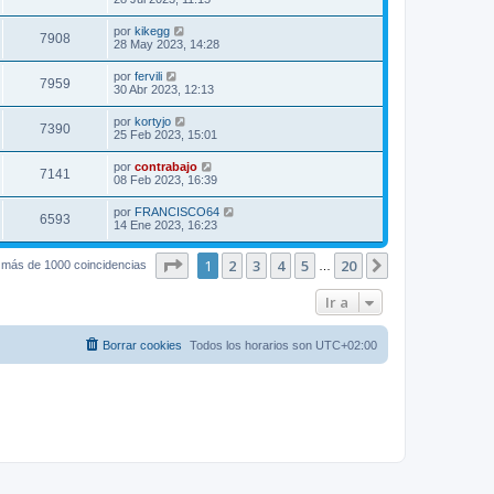
por
kikegg
7908
28 May 2023, 14:28
por
fervili
7959
30 Abr 2023, 12:13
por
kortyjo
7390
25 Feb 2023, 15:01
por
contrabajo
7141
08 Feb 2023, 16:39
por
FRANCISCO64
6593
14 Ene 2023, 16:23
Página
1
de
20
1
2
3
4
5
20
Siguiente
 más de 1000 coincidencias
…
Ir a
Borrar cookies
Todos los horarios son
UTC+02:00