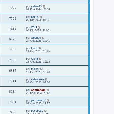
por
yellow73
7777
01 Ene 2024, 21:37
por
pakus
7752
09 Dic 2023, 19:16
por
WIFI
7414
04 Dic 2023, 11:00
por
albertus
9725
24 Oct 2023, 12:41
por
GonE
7883
14 Oct 2023, 13:45
por
GonE
7585
13 Oct 2023, 10:13
por
foniber
6817
12 Oct 2023, 13:48
por
salaourtxe
7611
05 Oct 2023, 09:10
por
contrabajo
8284
22 Sep 2023, 23:58
por
javi_bassist
7891
07 Ago 2023, 12:27
por
pacobass
7935
28 Jul 2023, 11:15