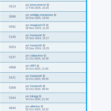
por
josecomeron
4214
17 Feb 2025, 10:25
por
ombligo mortensen
3686
26 Ene 2025, 18:50
por
imaginario75
5591
28 Nov 2024, 11:26
por
Irastaroth
5195
25 Nov 2024, 15:27
por
Irastaroth
5053
25 Nov 2024, 15:25
por
salaourtxe
5337
21 Oct 2024, 16:38
por
WIFI
4968
16 Oct 2024, 11:00
por
Irastaroth
5421
16 Oct 2024, 08:45
por
Irastaroth
5369
16 Oct 2024, 08:44
por
kikegg
5344
14 Oct 2024, 21:34
por
albertus
4844
02 Oct 2024, 10:22