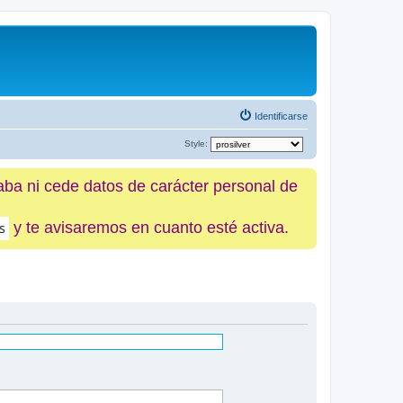
Identificarse
Style:
caba ni cede datos de carácter personal de
y te avisaremos en cuanto esté activa.