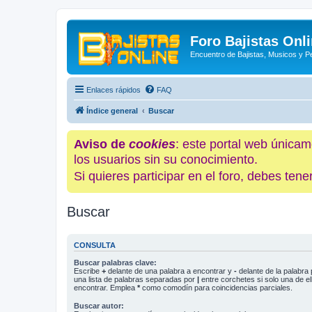
Foro Bajistas Onl
Encuentro de Bajistas, Musicos y 
Enlaces rápidos
FAQ
Índice general
Buscar
Aviso de
cookies
: este portal web únicam
los usuarios sin su conocimiento.
Si quieres participar en el foro, debes te
Buscar
CONSULTA
Buscar palabras clave:
Escribe
+
delante de una palabra a encontrar y
-
delante de la palabra 
una lista de palabras separadas por
|
entre corchetes si solo una de el
encontrar. Emplea
*
como comodín para coincidencias parciales.
Buscar autor: