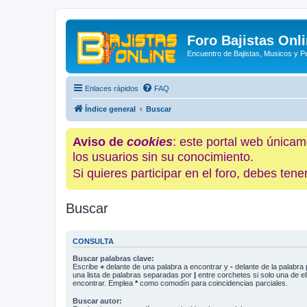
Foro Bajistas Onl
Encuentro de Bajistas, Musicos y 
Enlaces rápidos
FAQ
Índice general
Buscar
Aviso de
cookies
: este portal web únicam
los usuarios sin su conocimiento.
Si quieres participar en el foro, debes te
Buscar
CONSULTA
Buscar palabras clave:
Escribe
+
delante de una palabra a encontrar y
-
delante de la palabra 
una lista de palabras separadas por
|
entre corchetes si solo una de el
encontrar. Emplea
*
como comodín para coincidencias parciales.
Buscar autor: