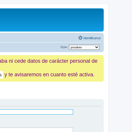
Identificarse
Style:
caba ni cede datos de carácter personal de
y te avisaremos en cuanto esté activa.