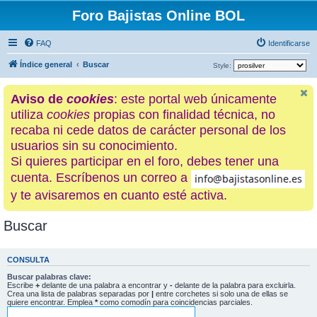
Foro Bajistas Online BOL
FAQ
Identificarse
Índice general
Buscar
Style:
Aviso de
cookies
: este portal web únicamente
utiliza
cookies
propias con finalidad técnica, no
recaba ni cede datos de carácter personal de los
usuarios sin su conocimiento.
Si quieres participar en el foro, debes tener una
cuenta. Escríbenos un correo a
y te avisaremos en cuanto esté activa.
Buscar
CONSULTA
Buscar palabras clave:
Escribe
+
delante de una palabra a encontrar y
-
delante de la palabra para excluirla.
Crea una lista de palabras separadas por
|
entre corchetes si solo una de ellas se
quiere encontrar. Emplea
*
como comodín para coincidencias parciales.