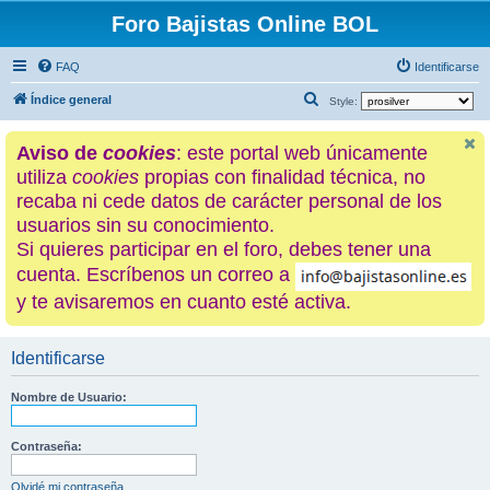
Foro Bajistas Online BOL
FAQ
Identificarse
B
Índice general
Style:
u
Aviso de
cookies
: este portal web únicamente
s
utiliza
cookies
propias con finalidad técnica, no
c
recaba ni cede datos de carácter personal de los
a
usuarios sin su conocimiento.
r
Si quieres participar en el foro, debes tener una
cuenta. Escríbenos un correo a
y te avisaremos en cuanto esté activa.
Identificarse
Nombre de Usuario:
Contraseña:
Olvidé mi contraseña