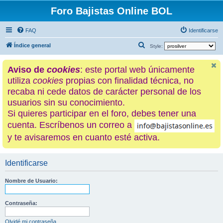
Foro Bajistas Online BOL
FAQ
Identificarse
B
Índice general
Style:
u
Aviso de
cookies
: este portal web únicamente
s
utiliza
cookies
propias con finalidad técnica, no
c
recaba ni cede datos de carácter personal de los
a
usuarios sin su conocimiento.
r
Si quieres participar en el foro, debes tener una
cuenta. Escríbenos un correo a
y te avisaremos en cuanto esté activa.
Identificarse
Nombre de Usuario:
Contraseña:
Olvidé mi contraseña