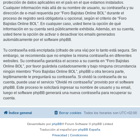
protección de datos aplicables en el país en el que estamos instalados.
Cualquier información más allá de su nombre de usuario, su contraseña y su
dirección de e-mail requerida por “Foro Bajistas Online BOL” durante el
proceso de registro será obligatoria u opcional, según el criterio de “Foro
Bajistas Online BOL”. En cualquier caso, usted tiene la opción de qué
información en su cuenta será públicamente exhibida. Además, en su cuenta,
usted tiene la opción de activar o desactivar los emails generados
automáticamente por el software phpBB.
Tu contraseña está encriptada (cifrado de una vía) por lo tanto está segura. Sin
embargo, se recomienda que no emplee la misma contraseña en diferentes
websites. Su contraseña garantiza el acceso a su cuenta en “Foro Bajistas
Online BOL”, por favor guárdela cuidadosamente y bajo ninguna circunstancia
ningún miembro “Foro Bajistas Online BOL”, phpBB u otra tercera parte,
legítimamente le preguntará su contraseña. Si olvidó la contraseña de su
cuenta, puede usar el servicio “Olvidé mi contraseña” provisto por el software
phpBB. Este proceso le solicitará ingresar su nombre de usuario y su email,
luego el software phpBB generará una nueva contraseña para recuperar su
cuenta.
Índice general
Borrar cookies
Todos los horarios son
UTC+02:00
Desarrollado por
phpBB
® Forum Software © phpBB Limited
Traducción al español por
phpBB España
Privacidad
|
Condiciones