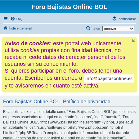
Foro Bajistas Online BOL
FAQ
Identificarse
B
Índice general
Style:
u
Aviso de
cookies
: este portal web únicamente
s
utiliza
cookies
propias con finalidad técnica, no
c
recaba ni cede datos de carácter personal de los
a
usuarios sin su conocimiento.
r
Si quieres participar en el foro, debes tener una
cuenta. Escríbenos un correo a
y te avisaremos en cuanto esté activa.
Foro Bajistas Online BOL - Política de privacidad
Esta política explica con detalle cómo “Foro Bajistas Online BOL” junto con sus
empresas asociadas (de aquí en adelante “nosotros”, “nos”, “nuestro”, “Foro
Bajistas Online BOL”, “https://www.bajistasonline.es/forum”) y phpBB (de aquí
en adelante “ellos”, “sus”, “software phpBB”, “www.phpbb.com”, “phpBB
Limited”, “phpBB Teams”) emplean cualquier información obtenida durante
cualquier sesión de uso por usted (de aquí en adelante “su información”).