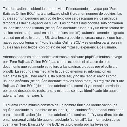
Tu información es obtenida por dos vías. Primeramente, navegar por “Foro
Bajistas Online BOL” hará al software phpBB crear un número de cookies, las
cuales son un pequeño archivo de texto que se descargan en los archivos
temporales del navegador de su PC. Las primeras dos cookies sólo contienen
un identificador de usuario (de aquí en adelante “user-id”) y un identificador de
sesión anónima (de aquí en adelante “session-id”), automáticamente asignada
a usted por el software phpBB. Una tercera cookie se creará una vez que haya
navegado por temas en “Foro Bajistas Online BOL” y se emplea para registrar
cuales han sido leídos, con objeto de optimizar su experiencia de usuario.
Además podemos crear cookies externas al software phpBB mientras navega
por “Foro Bajistas Online BOL”, las cuales exceden el alcance de este
documento que solamente se refiere a las páginas creadas por el software
phpBB. La segunda vía mediante la que obtenemos su información es
mediante lo que usted envía. Esto puede ser, y no limitado a: envíos como
usuario anónimo (de aquí en adelante “envíos anónimos”), su registro en “Foro
Bajistas Online BOL” (de aquí en adelante “su cuenta”) y mensajes enviados
por usted después de registrarse y mientras se haya identificado (de aquí en
adelante “sus mensajes”).
Tu cuenta como mínimo constará de un nombre único de identificación (de
aquí en adelante “su nombre de usuario”), una contraseña personal empleada
para la identificación (de aquí en adelante “su contraseña”) y una dirección de
email personal válida (de aquí en adelante “su email”). La información de su
cuenta en “Foro Bajistas Online BOL” está protegida por las leyes de