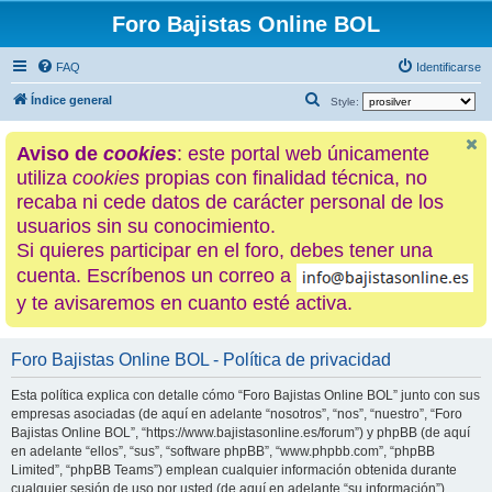
Foro Bajistas Online BOL
FAQ
Identificarse
B
Índice general
Style:
u
Aviso de
cookies
: este portal web únicamente
s
utiliza
cookies
propias con finalidad técnica, no
c
recaba ni cede datos de carácter personal de los
a
usuarios sin su conocimiento.
r
Si quieres participar en el foro, debes tener una
cuenta. Escríbenos un correo a
y te avisaremos en cuanto esté activa.
Foro Bajistas Online BOL - Política de privacidad
Esta política explica con detalle cómo “Foro Bajistas Online BOL” junto con sus
empresas asociadas (de aquí en adelante “nosotros”, “nos”, “nuestro”, “Foro
Bajistas Online BOL”, “https://www.bajistasonline.es/forum”) y phpBB (de aquí
en adelante “ellos”, “sus”, “software phpBB”, “www.phpbb.com”, “phpBB
Limited”, “phpBB Teams”) emplean cualquier información obtenida durante
cualquier sesión de uso por usted (de aquí en adelante “su información”).