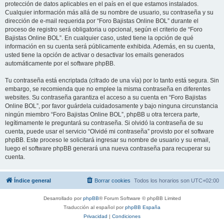
protección de datos aplicables en el país en el que estamos instalados.
Cualquier información más allá de su nombre de usuario, su contraseña y su
dirección de e-mail requerida por “Foro Bajistas Online BOL” durante el
proceso de registro será obligatoria u opcional, según el criterio de “Foro
Bajistas Online BOL”. En cualquier caso, usted tiene la opción de qué
información en su cuenta será públicamente exhibida. Además, en su cuenta,
usted tiene la opción de activar o desactivar los emails generados
automáticamente por el software phpBB.
Tu contraseña está encriptada (cifrado de una vía) por lo tanto está segura. Sin
embargo, se recomienda que no emplee la misma contraseña en diferentes
websites. Su contraseña garantiza el acceso a su cuenta en “Foro Bajistas
Online BOL”, por favor guárdela cuidadosamente y bajo ninguna circunstancia
ningún miembro “Foro Bajistas Online BOL”, phpBB u otra tercera parte,
legítimamente le preguntará su contraseña. Si olvidó la contraseña de su
cuenta, puede usar el servicio “Olvidé mi contraseña” provisto por el software
phpBB. Este proceso le solicitará ingresar su nombre de usuario y su email,
luego el software phpBB generará una nueva contraseña para recuperar su
cuenta.
Índice general
Borrar cookies
Todos los horarios son
UTC+02:00
Desarrollado por
phpBB
® Forum Software © phpBB Limited
Traducción al español por
phpBB España
Privacidad
|
Condiciones