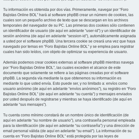
Tu información es obtenida por dos vías. Primeramente, navegar por “Foro
Bajistas Online BOL” hará al software phpBB crear un número de cookies, las
cuales son un pequeño archivo de texto que se descargan en los archivos
temporales del navegador de su PC. Las primeras dos cookies sólo contienen
un identificador de usuario (de aquí en adelante “user-id”) y un identificador de
sesión anónima (de aquí en adelante “session-id”), automáticamente asignada
a usted por el software phpBB. Una tercera cookie se creará una vez que haya
navegado por temas en “Foro Bajistas Online BOL” y se emplea para registrar
cuales han sido leídos, con objeto de optimizar su experiencia de usuario.
Además podemos crear cookies externas al software phpBB mientras navega
por “Foro Bajistas Online BOL”, las cuales exceden el alcance de este
documento que solamente se refiere a las páginas creadas por el software
phpBB. La segunda vía mediante la que obtenemos su información es
mediante lo que usted envía. Esto puede ser, y no limitado a: envíos como
usuario anónimo (de aquí en adelante “envíos anónimos”), su registro en “Foro
Bajistas Online BOL” (de aquí en adelante “su cuenta”) y mensajes enviados
por usted después de registrarse y mientras se haya identificado (de aquí en
adelante “sus mensajes”).
Tu cuenta como mínimo constará de un nombre único de identificación (de
aquí en adelante “su nombre de usuario”), una contraseña personal empleada
para la identificación (de aquí en adelante “su contraseña”) y una dirección de
email personal válida (de aquí en adelante “su email”). La información de su
cuenta en “Foro Bajistas Online BOL” está protegida por las leyes de