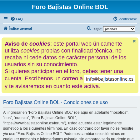
Foro Bajistas Online BOL
FAQ
Identificarse
B
Índice general
Style:
u
Aviso de
cookies
: este portal web únicamente
s
utiliza
cookies
propias con finalidad técnica, no
c
recaba ni cede datos de carácter personal de los
a
usuarios sin su conocimiento.
r
Si quieres participar en el foro, debes tener una
cuenta. Escríbenos un correo a
y te avisaremos en cuanto esté activa.
Foro Bajistas Online BOL - Condiciones de uso
Al ingresar en “Foro Bajistas Online BOL” (de aquí en adelante “nosotros”,
“nos”, “nuestro”, “Foro Bajistas Online BOL”,
“https://www.bajistasonline.es/forum”), usted acuerda estar legalmente
sometido a los siguientes términos. En caso contrario por favor no se registre
y/o use “Foro Bajistas Online BOL”. Podemos cambiar estos términos en
cualquier momento e intentaríamos avisarle, sin embargo sería prudente que