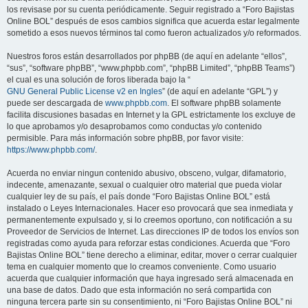
los revisase por su cuenta periódicamente. Seguir registrado a “Foro Bajistas
Online BOL” después de esos cambios significa que acuerda estar legalmente
sometido a esos nuevos términos tal como fueron actualizados y/o reformados.
Nuestros foros están desarrollados por phpBB (de aquí en adelante “ellos”,
“sus”, “software phpBB”, “www.phpbb.com”, “phpBB Limited”, “phpBB Teams”)
el cual es una solución de foros liberada bajo la “
GNU General Public License v2 en Ingles
” (de aquí en adelante “GPL”) y
puede ser descargada de
www.phpbb.com
. El software phpBB solamente
facilita discusiones basadas en Internet y la GPL estrictamente los excluye de
lo que aprobamos y/o desaprobamos como conductas y/o contenido
permisible. Para más información sobre phpBB, por favor visite:
https://www.phpbb.com/
.
Acuerda no enviar ningun contenido abusivo, obsceno, vulgar, difamatorio,
indecente, amenazante, sexual o cualquier otro material que pueda violar
cualquier ley de su país, el país donde “Foro Bajistas Online BOL” está
instalado o Leyes Internacionales. Hacer eso provocará que sea inmediata y
permanentemente expulsado y, si lo creemos oportuno, con notificación a su
Proveedor de Servicios de Internet. Las direcciones IP de todos los envíos son
registradas como ayuda para reforzar estas condiciones. Acuerda que “Foro
Bajistas Online BOL” tiene derecho a eliminar, editar, mover o cerrar cualquier
tema en cualquier momento que lo creamos conveniente. Como usuario
acuerda que cualquier información que haya ingresado será almacenada en
una base de datos. Dado que esta información no será compartida con
ninguna tercera parte sin su consentimiento, ni “Foro Bajistas Online BOL” ni