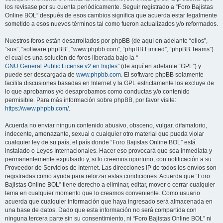
los revisase por su cuenta periódicamente. Seguir registrado a “Foro Bajistas
Online BOL” después de esos cambios significa que acuerda estar legalmente
sometido a esos nuevos términos tal como fueron actualizados y/o reformados.
Nuestros foros están desarrollados por phpBB (de aquí en adelante “ellos”,
“sus”, “software phpBB”, “www.phpbb.com”, “phpBB Limited”, “phpBB Teams”)
el cual es una solución de foros liberada bajo la “
GNU General Public License v2 en Ingles
” (de aquí en adelante “GPL”) y
puede ser descargada de
www.phpbb.com
. El software phpBB solamente
facilita discusiones basadas en Internet y la GPL estrictamente los excluye de
lo que aprobamos y/o desaprobamos como conductas y/o contenido
permisible. Para más información sobre phpBB, por favor visite:
https://www.phpbb.com/
.
Acuerda no enviar ningun contenido abusivo, obsceno, vulgar, difamatorio,
indecente, amenazante, sexual o cualquier otro material que pueda violar
cualquier ley de su país, el país donde “Foro Bajistas Online BOL” está
instalado o Leyes Internacionales. Hacer eso provocará que sea inmediata y
permanentemente expulsado y, si lo creemos oportuno, con notificación a su
Proveedor de Servicios de Internet. Las direcciones IP de todos los envíos son
registradas como ayuda para reforzar estas condiciones. Acuerda que “Foro
Bajistas Online BOL” tiene derecho a eliminar, editar, mover o cerrar cualquier
tema en cualquier momento que lo creamos conveniente. Como usuario
acuerda que cualquier información que haya ingresado será almacenada en
una base de datos. Dado que esta información no será compartida con
ninguna tercera parte sin su consentimiento, ni “Foro Bajistas Online BOL” ni