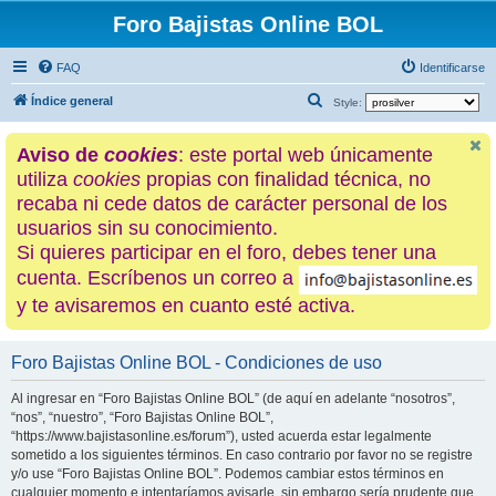
Foro Bajistas Online BOL
FAQ
Identificarse
B
Índice general
Style:
u
Aviso de
cookies
: este portal web únicamente
s
utiliza
cookies
propias con finalidad técnica, no
c
recaba ni cede datos de carácter personal de los
a
usuarios sin su conocimiento.
r
Si quieres participar en el foro, debes tener una
cuenta. Escríbenos un correo a
y te avisaremos en cuanto esté activa.
Foro Bajistas Online BOL - Condiciones de uso
Al ingresar en “Foro Bajistas Online BOL” (de aquí en adelante “nosotros”,
“nos”, “nuestro”, “Foro Bajistas Online BOL”,
“https://www.bajistasonline.es/forum”), usted acuerda estar legalmente
sometido a los siguientes términos. En caso contrario por favor no se registre
y/o use “Foro Bajistas Online BOL”. Podemos cambiar estos términos en
cualquier momento e intentaríamos avisarle, sin embargo sería prudente que