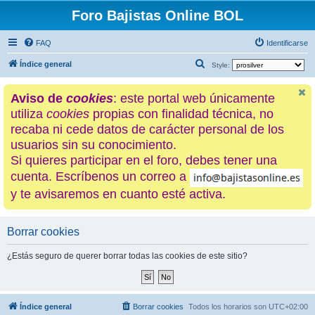
Foro Bajistas Online BOL
FAQ
Identificarse
B
Índice general
Style:
u
Aviso de
cookies
: este portal web únicamente
s
utiliza
cookies
propias con finalidad técnica, no
c
recaba ni cede datos de carácter personal de los
a
usuarios sin su conocimiento.
r
Si quieres participar en el foro, debes tener una
cuenta. Escríbenos un correo a
y te avisaremos en cuanto esté activa.
Borrar cookies
¿Estás seguro de querer borrar todas las cookies de este sitio?
Índice general
Borrar cookies
Todos los horarios son
UTC+02:00