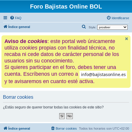
Foro Bajistas Online BOL
FAQ
Identificarse
B
Índice general
Style:
u
Aviso de
cookies
: este portal web únicamente
s
utiliza
cookies
propias con finalidad técnica, no
c
recaba ni cede datos de carácter personal de los
a
usuarios sin su conocimiento.
r
Si quieres participar en el foro, debes tener una
cuenta. Escríbenos un correo a
y te avisaremos en cuanto esté activa.
Borrar cookies
¿Estás seguro de querer borrar todas las cookies de este sitio?
Índice general
Borrar cookies
Todos los horarios son
UTC+02:00