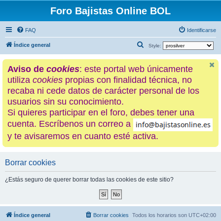
Foro Bajistas Online BOL
FAQ
Identificarse
B
Índice general
Style:
u
Aviso de
cookies
: este portal web únicamente
s
utiliza
cookies
propias con finalidad técnica, no
c
recaba ni cede datos de carácter personal de los
a
usuarios sin su conocimiento.
r
Si quieres participar en el foro, debes tener una
cuenta. Escríbenos un correo a
y te avisaremos en cuanto esté activa.
Borrar cookies
¿Estás seguro de querer borrar todas las cookies de este sitio?
Índice general
Borrar cookies
Todos los horarios son
UTC+02:00