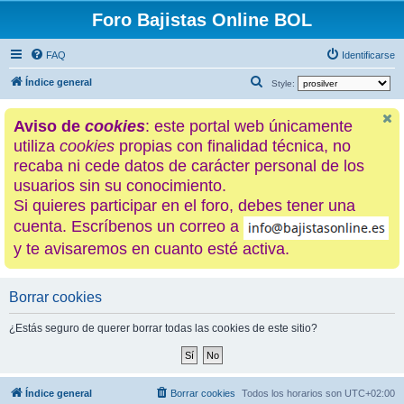
Foro Bajistas Online BOL
FAQ
Identificarse
B
Índice general
Style:
u
Aviso de
cookies
: este portal web únicamente
s
utiliza
cookies
propias con finalidad técnica, no
c
recaba ni cede datos de carácter personal de los
a
usuarios sin su conocimiento.
r
Si quieres participar en el foro, debes tener una
cuenta. Escríbenos un correo a
y te avisaremos en cuanto esté activa.
Borrar cookies
¿Estás seguro de querer borrar todas las cookies de este sitio?
Índice general
Borrar cookies
Todos los horarios son
UTC+02:00