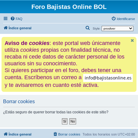
Foro Bajistas Online BOL
FAQ
Identificarse
B
Índice general
Style:
u
Aviso de
cookies
: este portal web únicamente
s
utiliza
cookies
propias con finalidad técnica, no
c
recaba ni cede datos de carácter personal de los
a
usuarios sin su conocimiento.
r
Si quieres participar en el foro, debes tener una
cuenta. Escríbenos un correo a
y te avisaremos en cuanto esté activa.
Borrar cookies
¿Estás seguro de querer borrar todas las cookies de este sitio?
Índice general
Borrar cookies
Todos los horarios son
UTC+02:00