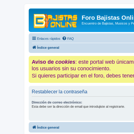
Foro Bajistas Onl
Encuentro de Bajistas, Musicos y 
Enlaces rápidos
FAQ
Índice general
Aviso de
cookies
: este portal web únicam
los usuarios sin su conocimiento.
Si quieres participar en el foro, debes te
Restablecer la contraseña
Dirección de correo electrónico:
Esta debe ser la dirección de email que introdujiste al registrarte.
Índice general