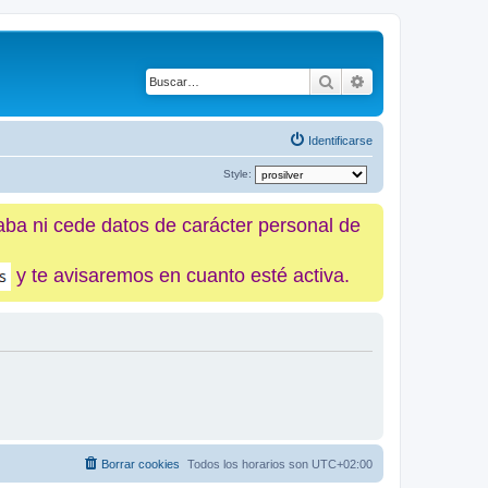
Buscar
Búsqueda avanz
Identificarse
Style:
caba ni cede datos de carácter personal de
y te avisaremos en cuanto esté activa.
Borrar cookies
Todos los horarios son
UTC+02:00