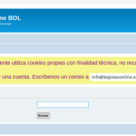
ine BOL
Personas
ente utiliza
cookies
propias con finalidad técnica, no re
ner una cuenta. Escríbenos un correo a