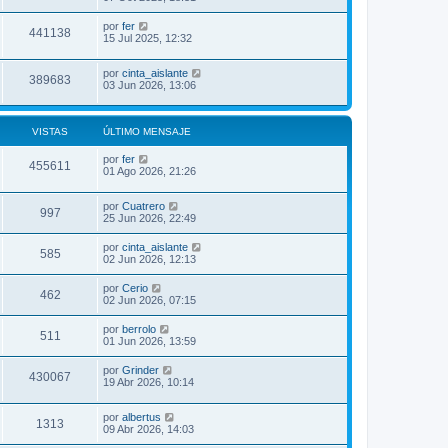
por
fer
441138
15 Jul 2025, 12:32
por
cinta_aislante
389683
03 Jun 2026, 13:06
VISTAS
ÚLTIMO MENSAJE
por
fer
455611
01 Ago 2026, 21:26
por
Cuatrero
997
25 Jun 2026, 22:49
por
cinta_aislante
585
02 Jun 2026, 12:13
por
Cerio
462
02 Jun 2026, 07:15
por
berrolo
511
01 Jun 2026, 13:59
por
Grinder
430067
19 Abr 2026, 10:14
por
albertus
1313
09 Abr 2026, 14:03