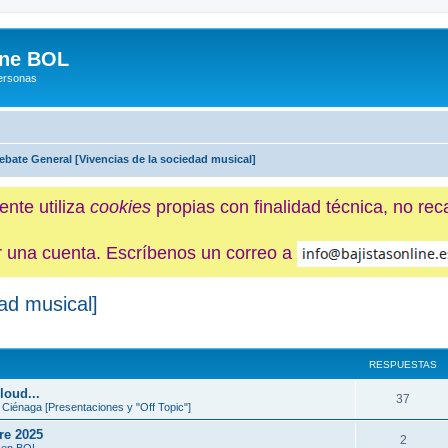
ine BOL
Personas
ebate General [Vivencias de la sociedad musical]
ente utiliza
cookies
propias con finalidad técnica, no re
ner una cuenta. Escríbenos un correo a
ad musical]
queda avanzada
RESPUESTAS
loud...
37
 Ciénaga [Presentaciones y "Off Topic"]
re 2025
2