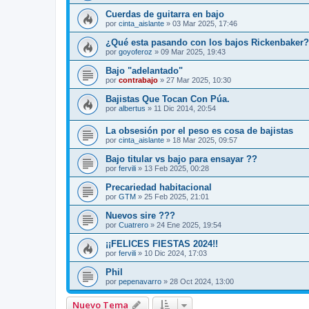
Cuerdas de guitarra en bajo
por
cinta_aislante
»
03 Mar 2025, 17:46
¿Qué esta pasando con los bajos Rickenbaker?
por
goyoferoz
»
09 Mar 2025, 19:43
Bajo "adelantado"
por
contrabajo
»
27 Mar 2025, 10:30
Bajistas Que Tocan Con Púa.
por
albertus
»
11 Dic 2014, 20:54
La obsesión por el peso es cosa de bajistas
por
cinta_aislante
»
18 Mar 2025, 09:57
Bajo titular vs bajo para ensayar ??
por
fervili
»
13 Feb 2025, 00:28
Precariedad habitacional
por
GTM
»
25 Feb 2025, 21:01
Nuevos sire ???
por
Cuatrero
»
24 Ene 2025, 19:54
¡¡FELICES FIESTAS 2024!!
por
fervili
»
10 Dic 2024, 17:03
Phil
por
pepenavarro
»
28 Oct 2024, 13:00
Nuevo Tema