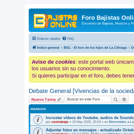
Foro Bajistas Onl
Encuentro de Bajistas, Musicos y 
Enlaces rápidos
FAQ
Índice general
BOL - El foro de los hijos de La Ciénaga
D
Aviso de
cookies
: este portal web únicam
los usuarios sin su conocimiento.
Si quieres participar en el foro, debes te
Debate General [Vivencias de la socied
Buscar
Bús
Nuevo Tema
ANUNCIOS
Incrustar vídeos de Youtube, audios de Soundc
por
contrabajo
»
18 May 2025, 20:03
» en
Bienvenidos a La
Adjuntar fotos en mensajes - actualizado Octub