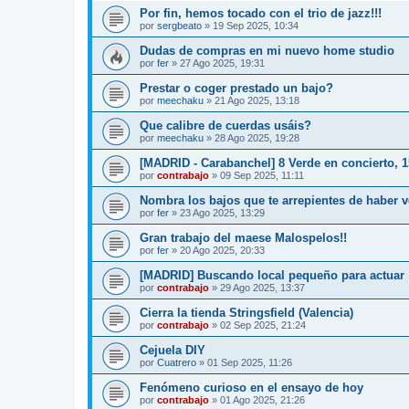
Por fin, hemos tocado con el trio de jazz!!!
por
sergbeato
»
19 Sep 2025, 10:34
Dudas de compras en mi nuevo home studio
por
fer
»
27 Ago 2025, 19:31
Prestar o coger prestado un bajo?
por
meechaku
»
21 Ago 2025, 13:18
Que calibre de cuerdas usáis?
por
meechaku
»
28 Ago 2025, 19:28
[MADRID - Carabanchel] 8 Verde en concierto, 
por
contrabajo
»
09 Sep 2025, 11:11
Nombra los bajos que te arrepientes de haber 
por
fer
»
23 Ago 2025, 13:29
Gran trabajo del maese Malospelos!!
por
fer
»
20 Ago 2025, 20:33
[MADRID] Buscando local pequeño para actuar
por
contrabajo
»
29 Ago 2025, 13:37
Cierra la tienda Stringsfield (Valencia)
por
contrabajo
»
02 Sep 2025, 21:24
Cejuela DIY
por
Cuatrero
»
01 Sep 2025, 11:26
Fenómeno curioso en el ensayo de hoy
por
contrabajo
»
01 Ago 2025, 21:26