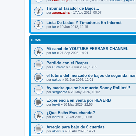
por
contrabajo
»
19 Jul 2022, 09:09
» en
Utilidades y Ayud
Tribunal Tasador de Bajos...
por
xaranzaina
»
17 Ago 2012, 00:07
Lista De Listos Y Timadores En Internet
por
fer
»
10 Jun 2012, 12:45
TEMAS
Mi canal de YOUTUBE FERBASS CHANNEL
por
fer
»
21 Sep 2025, 14:21
Perdido con el Reaper
por
Cuatrero
»
19 Jun 2026, 13:55
el futuro del mercado de bajos de segunda ma
por
pakus
»
01 Jun 2026, 12:01
Ay madre que se ha muerto Sonny Rollins!!!
por
sergbeato
»
26 May 2026, 16:02
Experiencia en venta por REVERB
por
fervili
»
30 May 2026, 22:53
¿Que Estás Escuchando?
por
lherot
»
17 Oct 2010, 11:58
Arreglo para bajo de 6 cuerdas
por
albertus
»
03 Abr 2026, 14:21