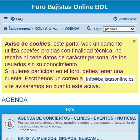
Foro Bajistas Online BOL
FAQ
Identificarse
B
Índice general
BOL - Archivo histórico
AGENDA
Style:
u
Aviso de
cookies
: este portal web únicamente
s
utiliza
cookies
propias con finalidad técnica, no
c
recaba ni cede datos de carácter personal de los
a
usuarios sin su conocimiento.
r
Si quieres participar en el foro, debes tener una
cuenta. Escríbenos un correo a
y te avisaremos en cuanto esté activa.
AGENDA
Foro
AGENDA DE CONCIERTOS - CLINICS - EVENTOS - NOTICIAS
Fechas de conciertos, clinics, grandes eventos y por supuesto, la agenda de
vuestros conciertos y bolos.
Temas:
553
BAJISTA, MUSICOS, GRUPOS: BUSCAN ....