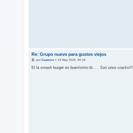
Re: Grupo nuevo para gustos viejos
M
por
Cuatrero
»
16 May 2026, 00:19
e
n
El la smash burger es buenísimo tb …. Son unos cracks!!!
s
a
j
e