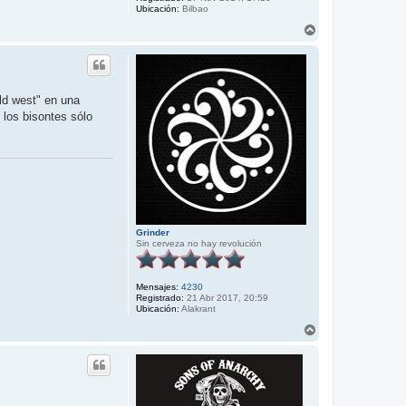
Ubicación:
Bilbao
A
r
r
i
b
a
ld west" en una
 los bisontes sólo
Grinder
Sin cerveza no hay revolución
Mensajes:
4230
Registrado:
21 Abr 2017, 20:59
Ubicación:
Alakrant
A
r
r
i
b
a