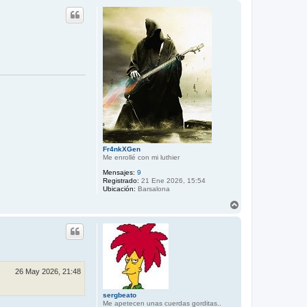
r
i
b
a
Fr4nkXGen
Me enrollé con mi luthier
Mensajes:
9
Registrado:
21 Ene 2026, 15:54
Ubicación:
Barsalona
A
r
r
i
b
a
26 May 2026, 21:48
sergbeato
Me apetecen unas cuerdas gorditas..