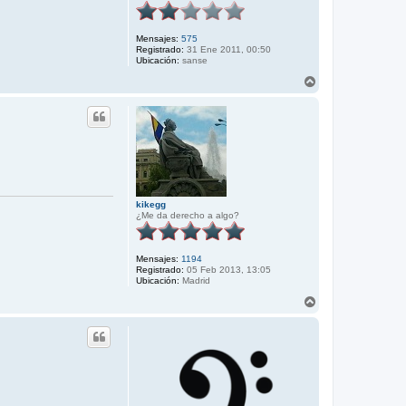
Mensajes:
575
Registrado:
31 Ene 2011, 00:50
Ubicación:
sanse
A
r
r
i
b
a
kikegg
¿Me da derecho a algo?
Mensajes:
1194
Registrado:
05 Feb 2013, 13:05
Ubicación:
Madrid
A
r
r
i
b
a