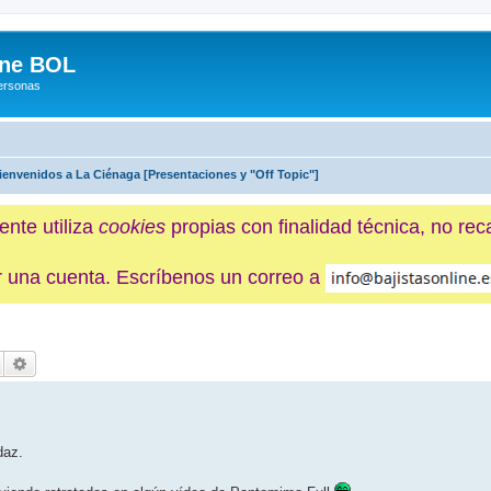
ine BOL
Personas
ienvenidos a La Ciénaga [Presentaciones y "Off Topic"]
ente utiliza
cookies
propias con finalidad técnica, no re
ner una cuenta. Escríbenos un correo a
Buscar
Búsqueda avanzada
daz.