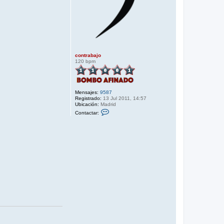
contrabajo
120 bpm
Mensajes:
9587
Registrado:
13 Jul 2011, 14:57
Ubicación:
Madrid
C
Contactar:
o
n
t
a
c
t
a
r
c
o
n
t
r
a
b
a
j
o