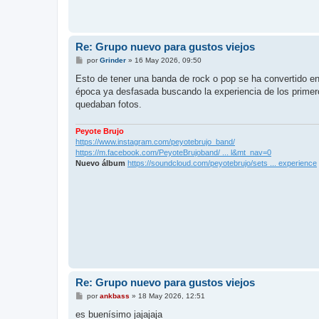
Re: Grupo nuevo para gustos viejos
M
por
Grinder
»
16 May 2026, 09:50
e
n
Esto de tener una banda de rock o pop se ha convertido en
s
época ya desfasada buscando la experiencia de los primero
a
j
quedaban fotos.
e
Peyote Brujo
https://www.instagram.com/peyotebrujo_band/
https://m.facebook.com/PeyoteBrujoband/ ... l&mt_nav=0
Nuevo álbum
https://soundcloud.com/peyotebrujo/sets ... experience
Re: Grupo nuevo para gustos viejos
M
por
ankbass
»
18 May 2026, 12:51
e
n
es buenísimo jajajaja