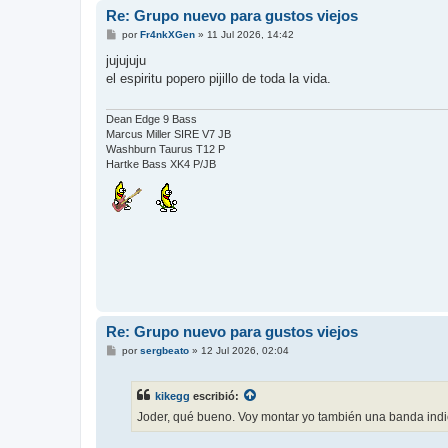
Re: Grupo nuevo para gustos viejos
M
por
Fr4nkXGen
»
11 Jul 2026, 14:42
e
n
jujujuju
s
el espiritu popero pijillo de toda la vida.
a
j
e
Dean Edge 9 Bass
Marcus Miller SIRE V7 JB
Washburn Taurus T12 P
Hartke Bass XK4 P/JB
Re: Grupo nuevo para gustos viejos
M
por
sergbeato
»
12 Jul 2026, 02:04
e
n
s
kikegg
escribió:
a
j
Joder, qué bueno. Voy montar yo también una banda indi
e