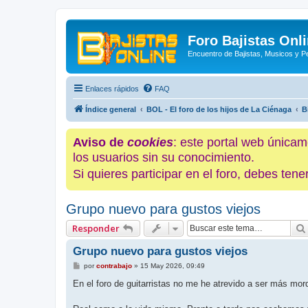
Foro Bajistas Onl
Encuentro de Bajistas, Musicos y 
Enlaces rápidos
FAQ
Índice general
BOL - El foro de los hijos de La Ciénaga
B
Aviso de
cookies
: este portal web únicam
los usuarios sin su conocimiento.
Si quieres participar en el foro, debes te
Grupo nuevo para gustos viejos
Responder
Grupo nuevo para gustos viejos
M
por
contrabajo
»
15 May 2026, 09:49
e
n
En el foro de guitarristas no me he atrevido a ser más mor
s
a
j