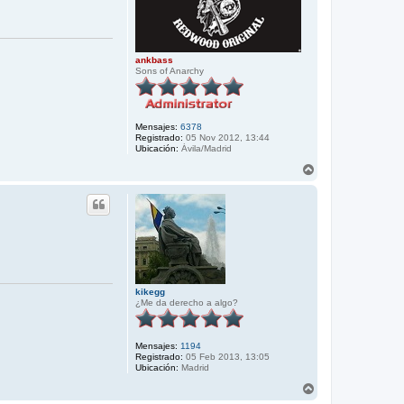
ankbass
Sons of Anarchy
Mensajes:
6378
Registrado:
05 Nov 2012, 13:44
Ubicación:
Ávila/Madrid
A
r
r
i
b
a
kikegg
¿Me da derecho a algo?
Mensajes:
1194
Registrado:
05 Feb 2013, 13:05
Ubicación:
Madrid
A
r