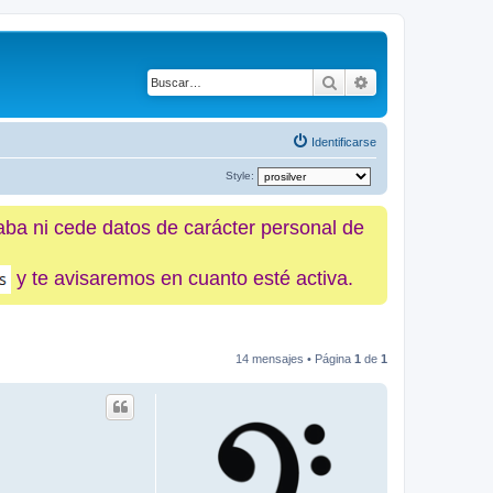
Buscar
Búsqueda avanz
Identificarse
Style:
caba ni cede datos de carácter personal de
y te avisaremos en cuanto esté activa.
14 mensajes • Página
1
de
1