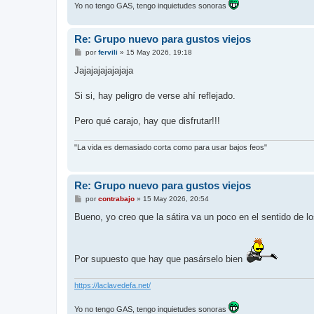
Yo no tengo GAS, tengo inquietudes sonoras
Re: Grupo nuevo para gustos viejos
M
por
fervili
»
15 May 2026, 19:18
e
n
Jajajajajajajaja
s
a
j
Si si, hay peligro de verse ahí reflejado.
e
Pero qué carajo, hay que disfrutar!!!
"La vida es demasiado corta como para usar bajos feos"
Re: Grupo nuevo para gustos viejos
M
por
contrabajo
»
15 May 2026, 20:54
e
n
Bueno, yo creo que la sátira va un poco en el sentido de lo
s
a
j
e
Por supuesto que hay que pasárselo bien
https://laclavedefa.net/
Yo no tengo GAS, tengo inquietudes sonoras