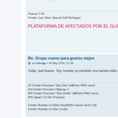
s
a
j
e
Peavey T-40
Fender Jazz Bass Special Duff McKagan
PLATAFORMA DE AFECTADOS POR EL GLI
Re: Grupo nuevo para gustos viejos
M
por
kikegg
»
26 May 2026, 21:48
e
n
Joder, qué bueno. Voy montar yo también una banda indie 
s
a
j
e
JP Fender Precision "Dee Dee" (AllParts PMO neck)
US Fender Precision Highway-1
MX Fender Precision "Seis Doble" (AllParts PMO neck)
IDN Squier CV 50s Precision
Fender Rumble v3 500w Head/EBS Classic 4x10 Cab
Fender Rumble v3 40w Combo