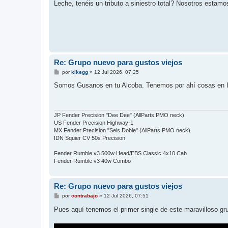
Leche, tenéis un tributo a siniestro total? Nosotros esta
Re: Grupo nuevo para gustos viejos
M
por
kikegg
»
12 Jul 2026, 07:25
e
n
Somos Gusanos en tu Alcoba. Tenemos por ahí cosas en 
s
a
j
e
JP Fender Precision "Dee Dee" (AllParts PMO neck)
US Fender Precision Highway-1
MX Fender Precision "Seis Doble" (AllParts PMO neck)
IDN Squier CV 50s Precision
Fender Rumble v3 500w Head/EBS Classic 4x10 Cab
Fender Rumble v3 40w Combo
Re: Grupo nuevo para gustos viejos
M
por
contrabajo
»
12 Jul 2026, 07:51
e
n
Pues aquí tenemos el primer single de este maravilloso g
s
a
j