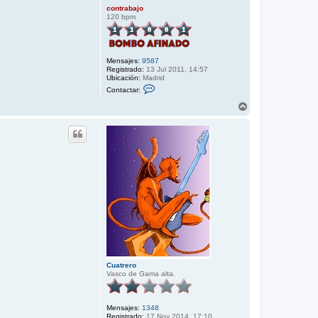
contrabajo
120 bpm
Mensajes:
9587
Registrado:
13 Jul 2011, 14:57
Ubicación:
Madrid
C
Contactar:
o
n
A
t
r
a
r
c
i
t
b
a
r
a
c
o
n
t
r
a
b
a
j
o
Cuatrero
Vasco de Gama alta.
Mensajes:
1348
Registrado:
17 Nov 2014, 17:10